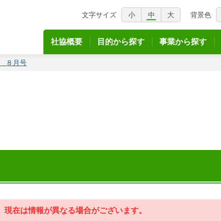
文字サイズ
小
中
大
背景色
議会
社協概要
目的から探す
事業から探す
 ８月号
した。現在は情報が異なる場合がございます。