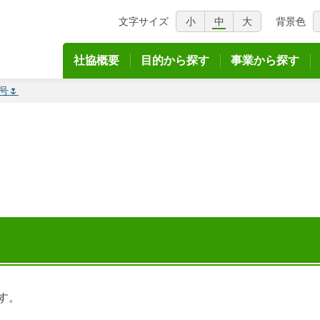
文字サイズ
小
中
大
背景色
議会
社協概要
目的から探す
事業から探す
号🌷
す。