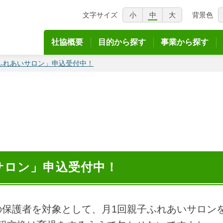
文字サイズ
小
中
大
背景色
議会
社協概要
目的から探す
事業から探す
ふれあいサロン」申込受付中！
サロン」申込受付中！
の保護者を対象として、月1回親子ふれあいサロン