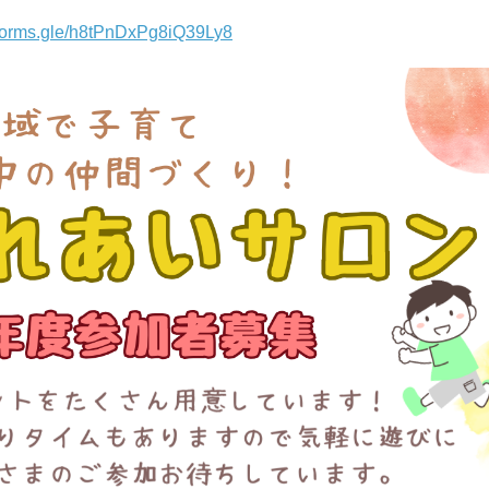
//forms.gle/h8tPnDxPg8iQ39Ly8