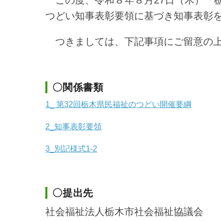
この度、令和８年８月27日（木）「
つどい知事表彰要領に基づき知事表彰
つきましては、下記事項にご留意の上
〇関係書類
1_ 第32回栃木県民福祉のつどい開催要綱
2_知事表彰要領
3_別記様式1-2
〇提出先
社会福祉法人栃木市社会福祉協議会 栃木